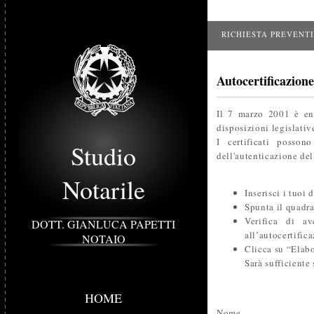
RICHIESTA PREVENT
Autocertificazion
Il 7 marzo 2001 è ent
disposizioni legislati
I certificati posson
Studio
dell'autenticazione d
Notarile
Inserisci i tuoi 
Spunta il quadra
Verifica di av
DOTT. GIANLUCA PAPETTI
all’autocertific
NOTAIO
Clicca su “Elabo
Sarà sufficiente 
HOME
Nome