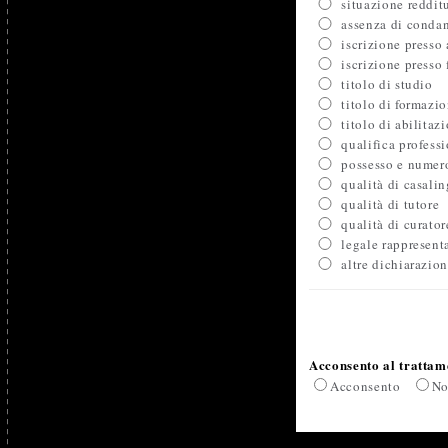
situazione reddit
assenza di conda
iscrizione presso 
iscrizione presso
titolo di studio
titolo di formazi
titolo di abilitaz
qualifica profess
possesso e numero
qualità di casali
qualità di tutore
qualità di curator
legale rappresent
altre dichiarazion
Acconsento al trattame
Acconsento
No