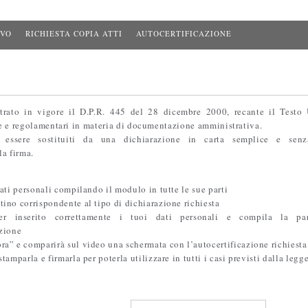
IVO
RICHIESTA COPIA ATTI
AUTOCERTIFICAZIONE
e
rato in vigore il D.P.R. 445 del 28 dicembre 2000, recante il Testo 
ve e regolamentari in materia di documentazione amministrativa.
o essere sostituiti da una dichiarazione in carta semplice e senz
ella firma.
dati personali compilando il modulo in tutte le sue parti
tino corrispondente al tipo di dichiarazione richiesta
er inserito correttamente i tuoi dati personali e compila la par
azione
ra” e comparirà sul video una schermata con l’autocertificazione richiesta
stamparla e firmarla per poterla utilizzare in tutti i casi previsti dalla legge