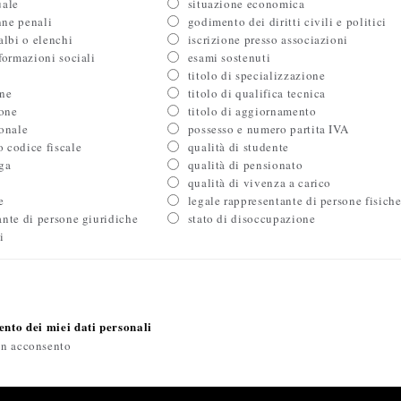
uale
situazione economica
nne penali
godimento dei diritti civili e politici
albi o elenchi
iscrizione presso associazioni
 formazioni sociali
esami sostenuti
titolo di specializzazione
one
titolo di qualifica tecnica
ione
titolo di aggiornamento
ionale
possesso e numero partita IVA
 codice fiscale
qualità di studente
nga
qualità di pensionato
qualità di vivenza a carico
e
legale rappresentante di persone fisich
ante di persone giuridiche
stato di disoccupazione
i
nto dei miei dati personali
n acconsento