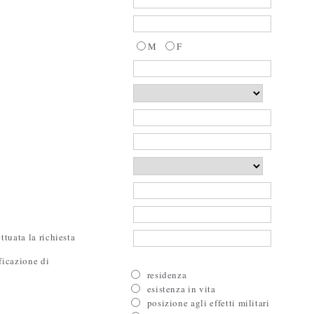
M
F
ttuata la richiesta
ficazione di
residenza
esistenza in vita
posizione agli effetti militari