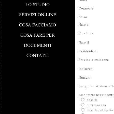
LO STUDIO
Cognome
SERVIZI ON-LINE
Sesso
COSA FACCIAMO
Nato a
Provincia
COSA FARE PER
Nato il
DOCUMENTI
Residente a
CONTATTI
Provincia residenza
Indirizzo
Numero
Luogo in cui viene effe
Elaborazione autocerti
nascita
cittadinanza
nascita del figlio