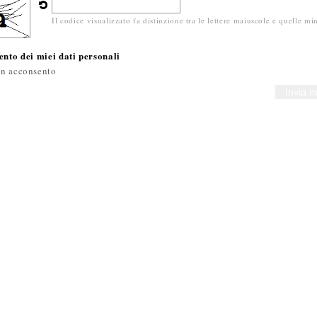
Il codice visualizzato fa distinzione tra le lettere maiuscole e quelle mi
nto dei miei dati personali
n acconsento