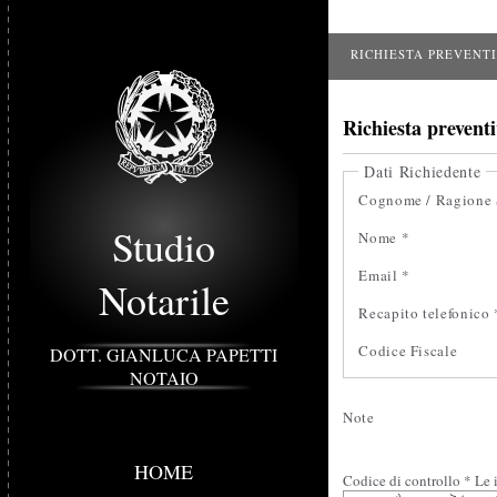
RICHIESTA PREVENT
Richiesta prevent
Dati Richiedente
Cognome / Ragione 
Studio
Nome *
Email *
Notarile
Recapito telefonico 
Codice Fiscale
DOTT. GIANLUCA PAPETTI
NOTAIO
Note
HOME
Codice di controllo *
Le 